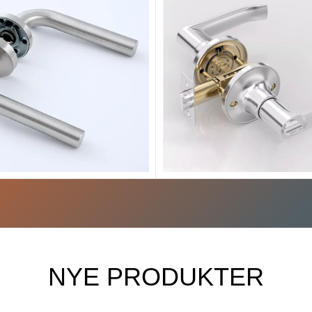
Tykkere frostet
lastik stål universel
zinklegeringshåndta
kuglehåndtag
basen
kstål Universal Ball Handle
Tykkere frostet
f Ousimings produkter. Det er
zinklegeringshåndtag me
produkt af høj kvalitet, der
lanceret af Ousiming-prod
rer flere fordele. Plastikstål
er et produkt af høj kvali
iversal Ball Handle har
produceret i Kina. Tykkere 
enskaberne ved at være
zinklegeringshåndtag me
asselige og af høj kvalitet.
har fremragende kvalitet
siming -producenter har
ousiming kan også lev
NYE PRODUKTER
tilstrækkelig lager til at
tilpassede tjenester. På m
mødekomme markedets
er det blevet det nyeste 
spørgsel. Prisen er billig og
sælgende produkt med høj k