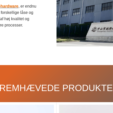
ehardware
, er endnu
 forskellige låse og
af høj kvalitet og
re processer.
REMHÆVEDE PRODUKT