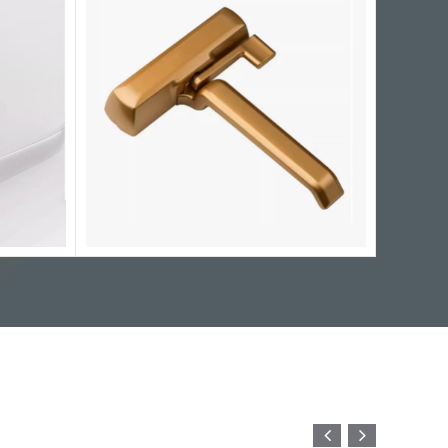
g med
d base
ucenten
tet
børstet
d base
, og
ere
arkedet
bedst
valitet