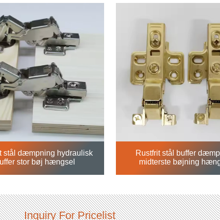
omkostningseffektiv.
og rimelig pris.
it stål dæmpning hydraulisk
Rustfrit stål buffer dæm
uffer stor bøj hængsel
midterste bøjning hæn
Inquiry For Pricelist