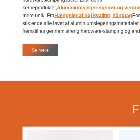
kerneprodukter,
Aluminiumslegeringsdør og vindu
mere unik. Fra
Hængsler af høj kvalitet
,
håndtag
For
stik er de alle lavet af aluminiumslegeringsmaterialer 
fremstilles gennem streng hardware-stamping og and
Se mere
F