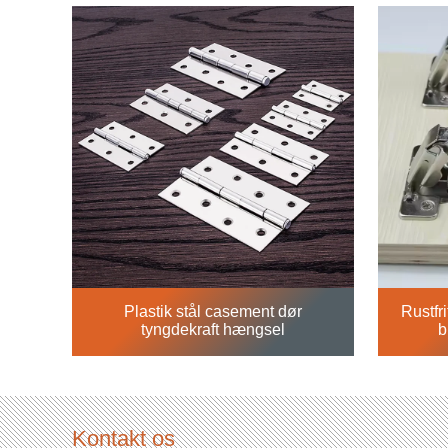
kan give dig.
Plastik stål casement dør
Rustfr
tyngdekraft hængsel
b
Kontakt os