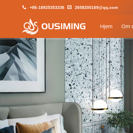
+86-18925353336
2658200169@qq.com
Hjem
Om 