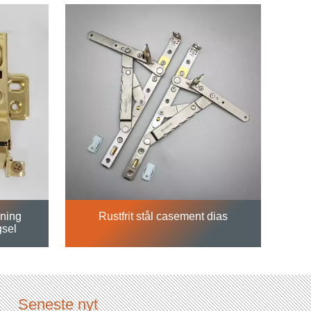
pning
Rustfrit stål casement dias
gsel
Seneste nyt